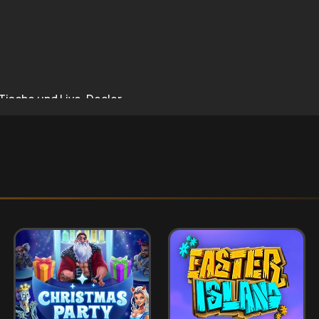
Tische und Live-Dealer
gen
iOS und anderen Geräten
e Prämien