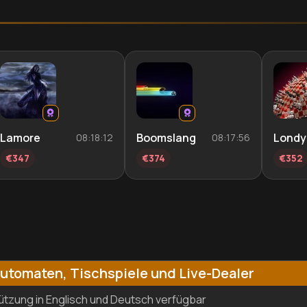
Bowser
Lamore
Booms
08:18:23
08:18:12
€363
€347
€374
automaten, Tischspiele und Live-Dealer
ützung in Englisch und Deutsch verfügbar