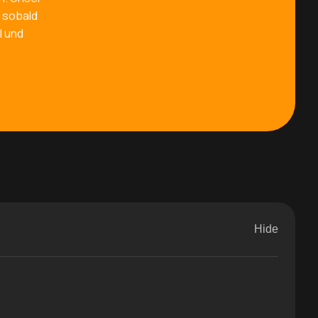
, sobald
l und
Hide