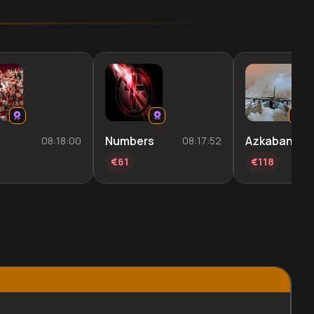
lang
Londy
Numbers
08:17:56
08:18:00
€352
€61