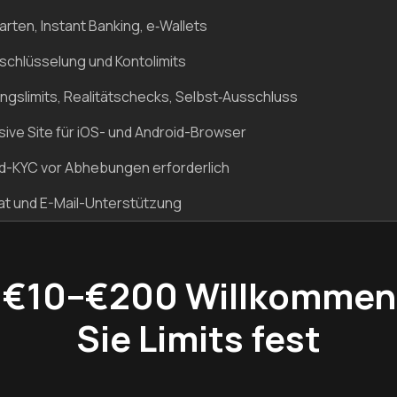
rten, Instant Banking, e‑Wallets
schlüsselung und Kontolimits
ngslimits, Realitätschecks, Selbst‑Ausschluss
ive Site für iOS- und Android-Browser
d-KYC vor Abhebungen erforderlich
at und E-Mail-Unterstützung
hr €10–€200 Willkomme
Sie Limits fest