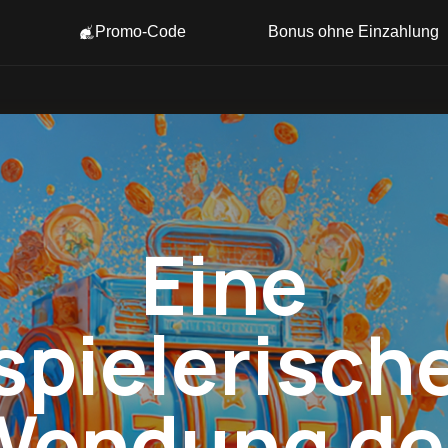
Promo-Code
Bonus ohne Einzahlung
Eine
spielerisch
Wendung de